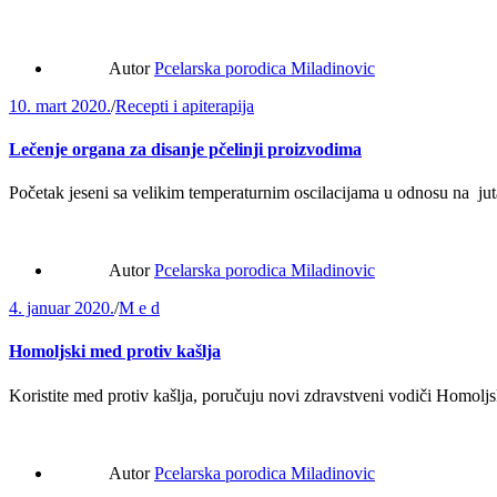
Autor
Pcelarska porodica Miladinovic
10. mart 2020.
/
Recepti i apiterapija
Lečenje organa za disanje pčelinji proizvodima
Početak jeseni sa velikim temperaturnim oscilacijama u odnosu na j
Autor
Pcelarska porodica Miladinovic
4. januar 2020.
/
M e d
Homoljski med protiv kašlja
Koristite med protiv kašlja, poručuju novi zdravstveni vodiči Homolj
Autor
Pcelarska porodica Miladinovic