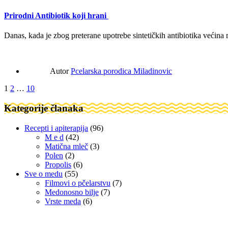
Prirodni Antibiotik koji hrani
Danas, kada je zbog preterane upotrebe sintetičkih antibiotika većina
Autor
Pcelarska porodica Miladinovic
Posts
1
2
…
10
navigation
Kategorije članaka
Recepti i apiterapija
(96)
M e d
(42)
Matična mleč
(3)
Polen
(2)
Propolis
(6)
Sve o medu
(55)
Filmovi o pčelarstvu
(7)
Medonosno bilje
(7)
Vrste meda
(6)