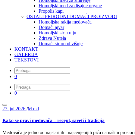
Homoljski med za smirenje
Homoljski med za disajne organe
Propolis kapi
OSTALI PRIRODNI DOMAĆI PROIZVODI
Homoljska rakija medovača
Domaći ajvar
Homoljski sir u ulju
Zdrava Nutela
Domaći sirup od višnje
KONTAKT
GALERIJA
TEKSTOVI
0
0
27. jul 2026.
/
M e d
Kako se pravi medovača – recept, saveti i tradicija
Medovača je jedno od najstarijih i najcenjenijih pića na našim prost