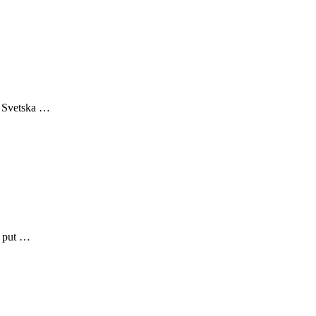
 i Svetska …
ih put …