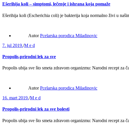
Ešerihija koli – simptomi, lečenje i ishrana koja pomaže
Ešerihija koli (Escherichia coli) je bakterija koja normalno živi u n
Autor
Pcelarska porodica Miladinovic
7. jul 2019.
/
M e d
Propolis-prirodni lek za sve
Propolis ubija sve što smeta zdravom organizmu: Narodni recept za čak 
Autor
Pcelarska porodica Miladinovic
16. mart 2019.
/
M e d
Propolis-prirodni lek za sve bolesti
Propolis ubija sve što smeta zdravom organizmu: Narodni recept za čak 