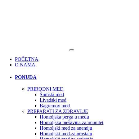
POČETNA
O NAMA
PONUDA
PRIRODNI MED
Šumski med
Livadski med
Bagremov med
PREPARATI ZA ZDRAVLJE
Homoljska perga u medu
Homoljska mešavina za imunitet
Homoljski med za anemiju
Homoljski med za prostatu