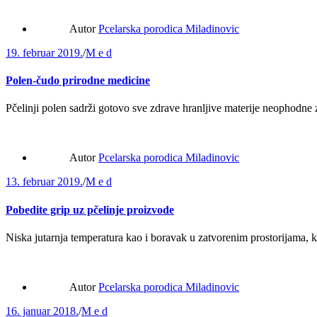
Autor
Pcelarska porodica Miladinovic
19. februar 2019.
/
M e d
Polen-čudo prirodne medicine
Pčelinji polen sadrži gotovo sve zdrave hranljive materije neophodne
Autor
Pcelarska porodica Miladinovic
13. februar 2019.
/
M e d
Pobedite grip uz pčelinje proizvode
Niska jutarnja temperatura kao i boravak u zatvorenim prostorijama, kri
Autor
Pcelarska porodica Miladinovic
16. januar 2018.
/
M e d