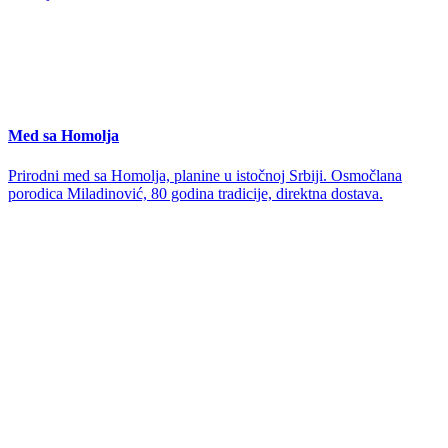
Med sa Homolja
Prirodni med sa Homolja, planine u istočnoj Srbiji. Osmočlana
porodica Miladinović, 80 godina tradicije, direktna dostava.