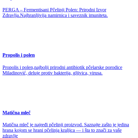
PERGA – Fermentisani Pčelinji Polen: Prirodni Izvor
Zdravlja.Najhranljivija namirnica i saveznik imuniteta.
Propolis i polen
Propolis i polen,najbolji prirodni antibiotik pčelarske porodice
Miladinović, deluje protiv bakterija, gljivica, virusa.
Matična mleč
Matična mleč je najređi pčelinji proizvod. Saznajte zašto je jedina
hrana kojom se hrani pčelinja kraljica — i šta to znači za vaše
zdravlje