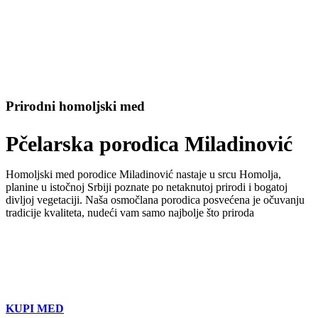
Prirodni homoljski med
Pčelarska porodica Miladinović
Homoljski med porodice Miladinović nastaje u srcu Homolja,
planine u istočnoj Srbiji poznate po netaknutoj prirodi i bogatoj
divljoj vegetaciji. Naša osmočlana porodica posvećena je očuvanju
tradicije kvaliteta, nudeći vam samo najbolje što priroda
KUPI MED