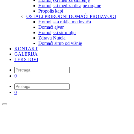
Homoljski med za smirenje
Homoljski med za disajne organe
Propolis kapi
OSTALI PRIRODNI DOMAĆI PROIZVODI
Homoljska rakija medovača
Domaći ajvar
Homoljski sir u ulju
Zdrava Nutela
Domaći sirup od višnje
KONTAKT
GALERIJA
TEKSTOVI
0
0