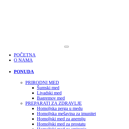
POČETNA
O NAMA
PONUDA
PRIRODNI MED
Šumski med
Livadski med
Bagremov med
PREPARATI ZA ZDRAVLJE
Homoljska perga u medu
Homoljska mešavina za imunitet
Homoljski med za anemiju
Homoljski med za prostatu