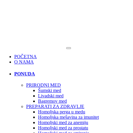
POČETNA
O NAMA
PONUDA
PRIRODNI MED
Šumski med
Livadski med
Bagremov med
PREPARATI ZA ZDRAVLJE
Homoljska perga u medu
Homoljska mešavina za imunitet
Homoljski med za anemiju
Homoljski med za prostatu