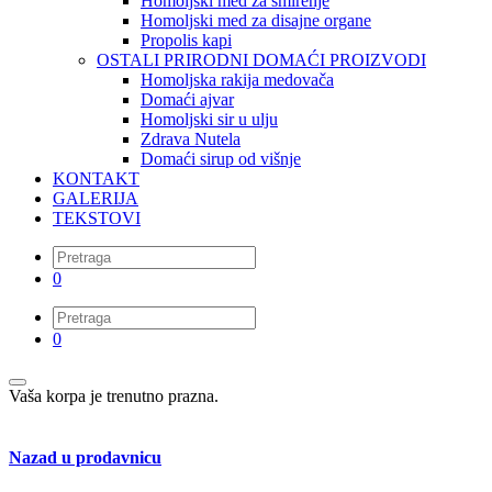
Homoljski med za smirenje
Homoljski med za disajne organe
Propolis kapi
OSTALI PRIRODNI DOMAĆI PROIZVODI
Homoljska rakija medovača
Domaći ajvar
Homoljski sir u ulju
Zdrava Nutela
Domaći sirup od višnje
KONTAKT
GALERIJA
TEKSTOVI
0
0
Vaša korpa je trenutno prazna.
Nazad u prodavnicu