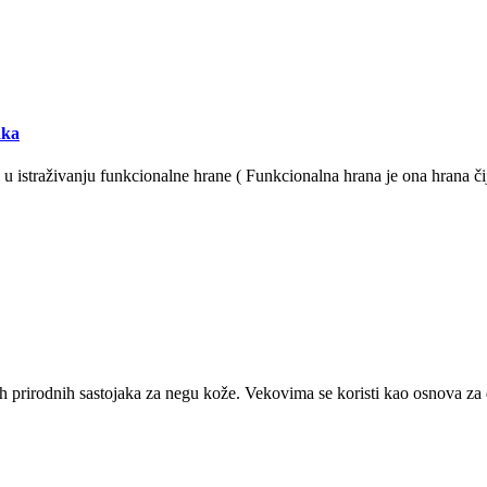
aka
 istraživanju funkcionalne hrane ( Funkcionalna hrana je ona hrana č
rirodnih sastojaka za negu kože. Vekovima se koristi kao osnova 