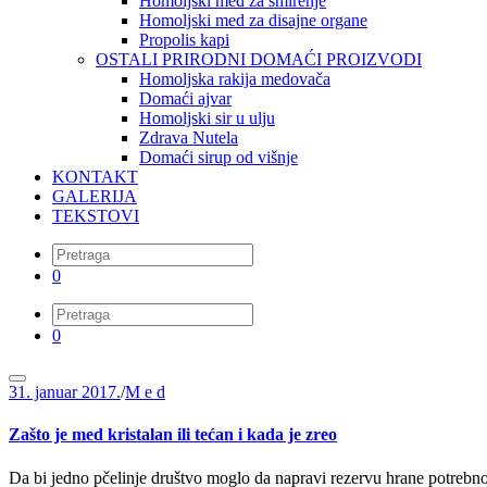
Homoljski med za smirenje
Homoljski med za disajne organe
Propolis kapi
OSTALI PRIRODNI DOMAĆI PROIZVODI
Homoljska rakija medovača
Domaći ajvar
Homoljski sir u ulju
Zdrava Nutela
Domaći sirup od višnje
KONTAKT
GALERIJA
TEKSTOVI
0
0
31. januar 2017.
/
M e d
Zašto je med kristalan ili tećan i kada je zreo
Da bi jedno pčelinje društvo moglo da napravi rezervu hrane potrebno