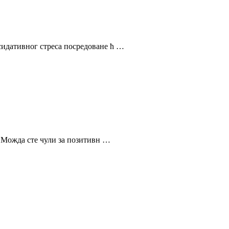
сидативног стреса посредоване ћ …
. Можда сте чули за позитивн …