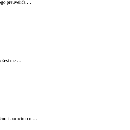
nogo preuveliča …
no šest me …
lično isporučimo n …