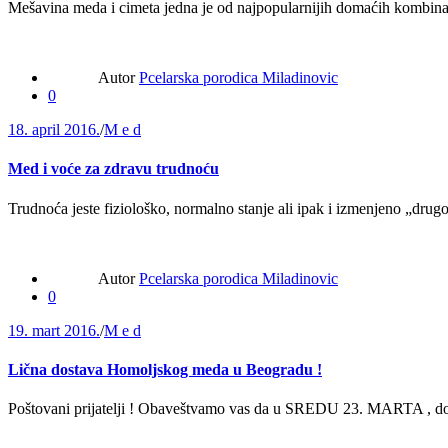
Mešavina meda i cimeta jedna je od najpopularnijih domaćih kombinac
Autor
Pcelarska porodica Miladinovic
0
18. april 2016.
/
M e d
Med i voće za zdravu trudnoću
Trudnoća jeste fiziološko, normalno stanje ali ipak i izmenjeno „drug
Autor
Pcelarska porodica Miladinovic
0
19. mart 2016.
/
M e d
Lična dostava Homoljskog meda u Beogradu !
Poštovani prijatelji ! Obaveštvamo vas da u SREDU 23. MARTA , dola