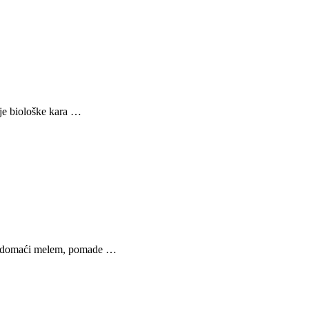
ije biološke kara …
za domaći melem, pomade …