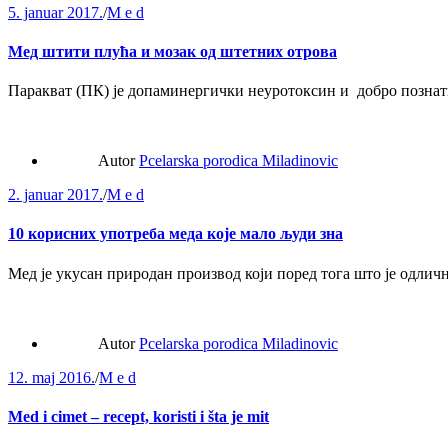
5. januar 2017.
/
M e d
Мед штити плућа и мозак од штетних отрова
Паракват (ПК) је допаминергички неуротоксин и добро познат
Autor
Pcelarska porodica Miladinovic
2. januar 2017.
/
M e d
10 корисних употреба меда које мало људи зна
Мед је укусан природан производ који поред тога што је одлич
Autor
Pcelarska porodica Miladinovic
12. maj 2016.
/
M e d
Med i cimet – recept, koristi i šta je mit