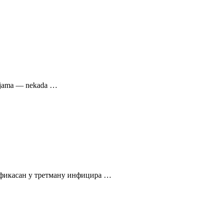
acijama — nekada …
 ефикасан у третману инфицира …