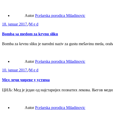
Autor
Pcelarska porodica Miladinovic
18. januar 2017.
/
M e d
Bomba sa medom za krvnu sliku
Bomba za krvnu sliku je narodni naziv za gustu mešavinu meda, orah
Autor
Pcelarska porodica Miladinovic
10. januar 2017.
/
M e d
Мед лечи чиреве у устима
ЦИЉ: Мед је један од најстаријих познатих лекова. Његов мед
Autor
Pcelarska porodica Miladinovic