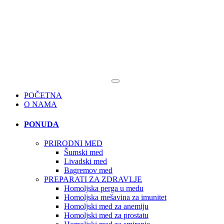
POČETNA
O NAMA
PONUDA
PRIRODNI MED
Šumski med
Livadski med
Bagremov med
PREPARATI ZA ZDRAVLJE
Homoljska perga u medu
Homoljska mešavina za imunitet
Homoljski med za anemiju
Homoljski med za prostatu