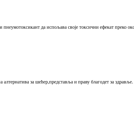
и пнеумотоксикант да испољава своје токсични ефекат преко ок
на алтернатива за шећер,представља и праву благодет за здравље