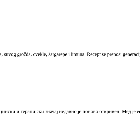
a, suvog grožđa, cvekle, šargarepe i limuna. Recept se prenosi gener
ицински и терапијски значај недавно је поново откривен. Мед је