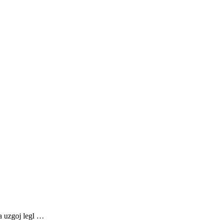
a uzgoj legl …