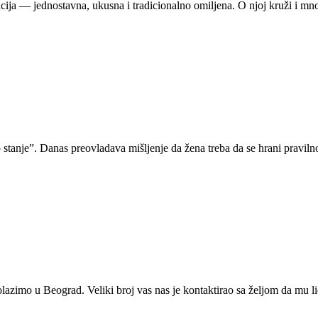
ija — jednostavna, ukusna i tradicionalno omiljena. O njoj kruži i m
o stanje”. Danas preovladava mišljenje da žena treba da se hrani pravil
zimo u Beograd. Veliki broj vas nas je kontaktirao sa željom da mu 