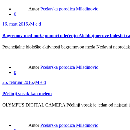
Autor
Pcelarska porodica Miladinovic
0
16. mart 2016.
/
M e d
Bagremov med može pomoći u lečenju Alchhajmerove bolesti i r
Potencijalne biološke aktivnosti bagremovog meda Nedavni napredak u
Autor
Pcelarska porodica Miladinovic
0
25. februar 2016.
/
M e d
Pčelinji vosak kao melem
OLYMPUS DIGITAL CAMERA Pčelinji vosak je jedan od najstarijih p
Autor
Pcelarska porodica Miladinovic