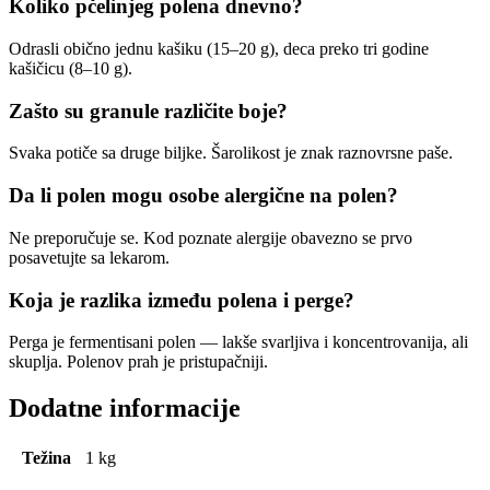
Koliko pčelinjeg polena dnevno?
Odrasli obično jednu kašiku (15–20 g), deca preko tri godine
kašičicu (8–10 g).
Zašto su granule različite boje?
Svaka potiče sa druge biljke. Šarolikost je znak raznovrsne paše.
Da li polen mogu osobe alergične na polen?
Ne preporučuje se. Kod poznate alergije obavezno se prvo
posavetujte sa lekarom.
Koja je razlika između polena i perge?
Perga je fermentisani polen — lakše svarljiva i koncentrovanija, ali
skuplja. Polenov prah je pristupačniji.
Dodatne informacije
Težina
1 kg