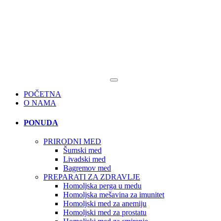
POČETNA
O NAMA
PONUDA
PRIRODNI MED
Šumski med
Livadski med
Bagremov med
PREPARATI ZA ZDRAVLJE
Homoljska perga u medu
Homoljska mešavina za imunitet
Homoljski med za anemiju
Homoljski med za prostatu