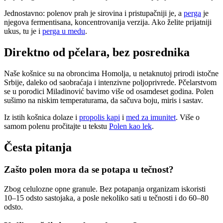
Jednostavno: polenov prah je sirovina i pristupačniji je, a
perga
je
njegova fermentisana, koncentrovanija verzija. Ako želite prijatniji
ukus, tu je i
perga u medu
.
Direktno od pčelara, bez posrednika
Naše košnice su na obroncima Homolja, u netaknutoj prirodi istočne
Srbije, daleko od saobraćaja i intenzivne poljoprivrede. Pčelarstvom
se u porodici Miladinović bavimo više od osamdeset godina. Polen
sušimo na niskim temperaturama, da sačuva boju, miris i sastav.
Iz istih košnica dolaze i
propolis kapi
i
med za imunitet
. Više o
samom polenu pročitajte u tekstu
Polen kao lek
.
Česta pitanja
Zašto polen mora da se potapa u tečnost?
Zbog celulozne opne granule. Bez potapanja organizam iskoristi
10–15 odsto sastojaka, a posle nekoliko sati u tečnosti i do 60–80
odsto.