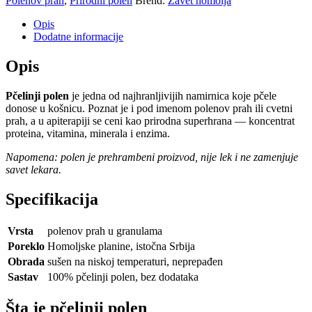
Polenov prah
,
Prirodni polen
Brend:
Zavet homolja
prirodan
sa
Opis
Homolja
Dodatne informacije
količina
Opis
Pčelinji polen
je jedna od najhranljivijih namirnica koje pčele
donose u košnicu. Poznat je i pod imenom polenov prah ili cvetni
prah, a u apiterapiji se ceni kao prirodna superhrana — koncentrat
proteina, vitamina, minerala i enzima.
Napomena: polen je prehrambeni proizvod, nije lek i ne zamenjuje
savet lekara.
Specifikacija
Vrsta
polenov prah u granulama
Poreklo
Homoljske planine, istočna Srbija
Obrada
sušen na niskoj temperaturi, neprерađen
Sastav
100% pčelinji polen, bez dodataka
Šta je pčelinji polen