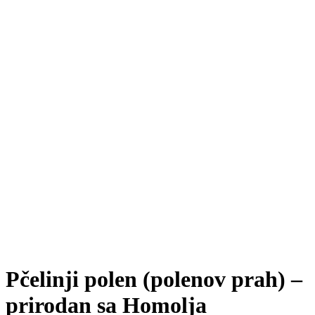
Pčelinji polen (polenov prah) –
prirodan sa Homolja