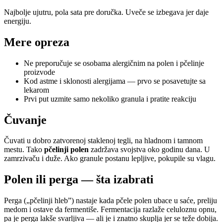
Najbolje ujutru, pola sata pre doručka. Uveče se izbegava jer daje
energiju.
Mere opreza
Ne preporučuje se osobama alergičnim na polen i pčelinje
proizvode
Kod astme i sklonosti alergijama — prvo se posavetujte sa
lekarom
Prvi put uzmite samo nekoliko granula i pratite reakciju
Čuvanje
Čuvati u dobro zatvorenoj staklenoj tegli, na hladnom i tamnom
mestu. Tako
pčelinji polen
zadržava svojstva oko godinu dana. U
zamrzivaču i duže. Ako granule postanu lepljive, pokupile su vlagu.
Polen ili perga — šta izabrati
Perga („pčelinji hleb”) nastaje kada pčele polen ubace u saće, preliju
medom i ostave da fermentiše. Fermentacija razlaže celuloznu opnu,
pa je perga lakše svarljiva — ali je i znatno skuplja jer se teže dobija.