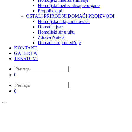
Homoljski med za smirenje
Homoljski med za disajne organe
Propolis kapi
OSTALI PRIRODNI DOMAĆI PROIZVODI
Homoljska rakija medovača
Domaći ajvar
Homoljski sir u ulju
Zdrava Nutela
Domaći sirup od višnje
KONTAKT
GALERIJA
TEKSTOVI
0
0