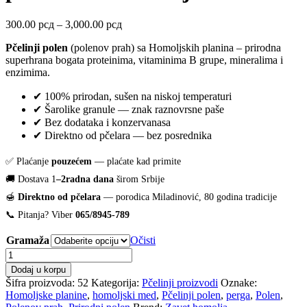
Raspon
300.00
рсд
–
3,000.00
рсд
cena:
Pčelinji polen
(polenov prah) sa Homoljskih planina – prirodna
od
superhrana bogata proteinima, vitaminima B grupe, mineralima i
300.00 рсд
enzimima.
do
3,000.00 рсд
✔ 100% prirodan, sušen na niskoj temperaturi
✔ Šarolike granule — znak raznovrsne paše
✔ Bez dodataka i konzervanasa
✔ Direktno od pčelara — bez posrednika
✅ Plaćanje
pouzećem
— plaćate kad primite
🚚 Dostava 1
–2radna dana
širom Srbije
🍯
Direktno od pčelara
— porodica Miladinović, 80 godina tradicije
📞 Pitanja? Viber
065/8945-789
Gramaža
Očisti
Pčelinji
polen
Dodaj u korpu
(polenov
Šifra proizvoda:
52
Kategorija:
Pčelinji proizvodi
Oznake:
prah)
Homoljske planine
,
homoljski med
,
Pčelinji polen
,
perga
,
Polen
,
–