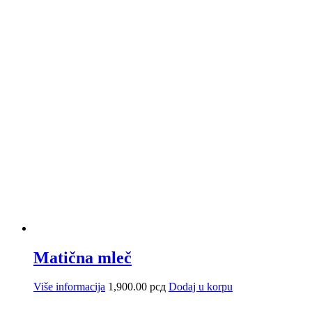
izabrane
na
stranici
proizvoda.
Matična mleč
Više informacija
1,900.00
рсд
Dodaj u korpu