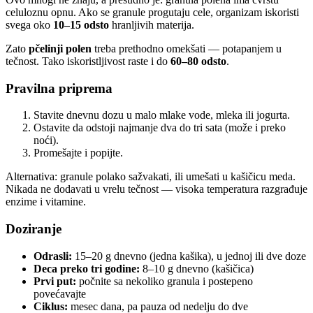
celuloznu opnu. Ako se granule progutaju cele, organizam iskoristi
svega oko
10–15 odsto
hranljivih materija.
Zato
pčelinji polen
treba prethodno omekšati — potapanjem u
tečnost. Tako iskoristljivost raste i do
60–80 odsto
.
Pravilna priprema
Stavite dnevnu dozu u malo mlake vode, mleka ili jogurta.
Ostavite da odstoji najmanje dva do tri sata (može i preko
noći).
Promešajte i popijte.
Alternativa: granule polako sažvakati, ili umešati u kašičicu meda.
Nikada ne dodavati u vrelu tečnost — visoka temperatura razgrađuje
enzime i vitamine.
Doziranje
Odrasli:
15–20 g dnevno (jedna kašika), u jednoj ili dve doze
Deca preko tri godine:
8–10 g dnevno (kašičica)
Prvi put:
počnite sa nekoliko granula i postepeno
povećavajte
Ciklus:
mesec dana, pa pauza od nedelju do dve