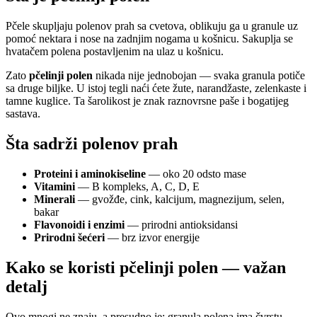
Pčele skupljaju polenov prah sa cvetova, oblikuju ga u granule uz
pomoć nektara i nose na zadnjim nogama u košnicu. Sakuplja se
hvatačem polena postavljenim na ulaz u košnicu.
Zato
pčelinji polen
nikada nije jednobojan — svaka granula potiče
sa druge biljke. U istoj tegli naći ćete žute, narandžaste, zelenkaste i
tamne kuglice. Ta šarolikost je znak raznovrsne paše i bogatijeg
sastava.
Šta sadrži polenov prah
Proteini i aminokiseline
— oko 20 odsto mase
Vitamini
— B kompleks, A, C, D, E
Minerali
— gvožđe, cink, kalcijum, magnezijum, selen,
bakar
Flavonoidi i enzimi
— prirodni antioksidansi
Prirodni šećeri
— brz izvor energije
Kako se koristi pčelinji polen — važan
detalj
Ovo mnogi ne znaju, a presudno je: granula polena ima čvrstu