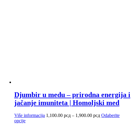
stranici
proizvoda.
Djumbir u medu – prirodna energija i
jačanje imuniteta | Homoljski med
Raspon
Više informacija
1,100.00
рсд
–
1,900.00
рсд
Odaberite
Ovaj
cena:
opcije
proizvod
od
ima
1,100.00 рсд