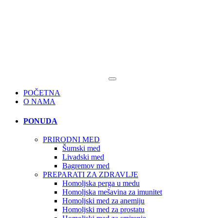
POČETNA
O NAMA
PONUDA
PRIRODNI MED
Šumski med
Livadski med
Bagremov med
PREPARATI ZA ZDRAVLJE
Homoljska perga u medu
Homoljska mešavina za imunitet
Homoljski med za anemiju
Homoljski med za prostatu