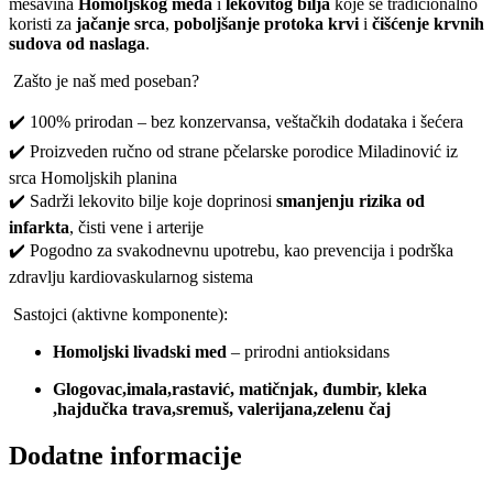
mešavina
Homoljskog meda
i
lekovitog bilja
koje se tradicionalno
koristi za
jačanje srca
,
poboljšanje protoka krvi
i
čišćenje krvnih
sudova od naslaga
.
Zašto je naš med poseban?
✔️ 100% prirodan – bez konzervansa, veštačkih dodataka i šećera
✔️ Proizveden ručno od strane pčelarske porodice Miladinović iz
srca Homoljskih planina
✔️ Sadrži lekovito bilje koje doprinosi
smanjenju rizika od
infarkta
, čisti vene i arterije
✔️ Pogodno za svakodnevnu upotrebu, kao prevencija i podrška
zdravlju kardiovaskularnog sistema
Sastojci (aktivne komponente):
Homoljski livadski med
– prirodni antioksidans
Glogovac,imala,rastavić, matičnjak, đumbir, kleka
,hajdučka trava,sremuš, valerijana,zelenu čaj
Dodatne informacije