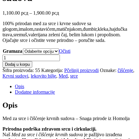
Raspon
1,100.00
рсд
–
1,900.00
рсд
cena:
100% prirodan med za srce i krvne sudove sa
od
glogom,imalom,rastavićem,matičnjakom,đumbir,kleka,hajdučka
1,100.00 рсд
trava,sremuš,valerijana zeleni čaj, belim lukom i propolisom.
do
Ojačajte srce i očistite vene prirodno – poručite sada.
1,900.00 рсд
Gramaza
Očisti
Med
za
Dodaj u korpu
srce
Šifra proizvoda:
55
Kategorija:
Pčelinji proizvodi
Oznake:
čišćenje
,
i
Krvni sudovi
,
lekovito bilje
,
Med
,
srce
čišćenje
krvnih
Opis
sudova
Dodatne informacije
količina
Opis
Med za srce i čišćenje krvnih sudova – Snaga prirode iz Homolja
Prirodna podrška zdravom srcu i cirkulaciji.
Naš
Med za srce i čišćenje krvnih sudova
je pažljivo izrađena