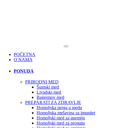
POČETNA
O NAMA
PONUDA
PRIRODNI MED
Šumski med
Livadski med
Bagremov med
PREPARATI ZA ZDRAVLJE
Homoljska perga u medu
Homoljska mešavina za imunitet
Homoljski med za anemiju
Homoljski med za prostatu