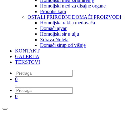
Homoljski med za smirenje
Homoljski med za disajne organe
Propolis kapi
OSTALI PRIRODNI DOMAĆI PROIZVODI
Homoljska rakija medovača
Domaći ajvar
Homoljski sir u ulju
Zdrava Nutela
Domaći sirup od višnje
KONTAKT
GALERIJA
TEKSTOVI
0
0