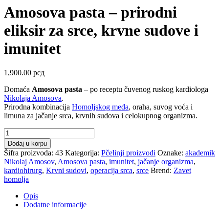
Amosova pasta – prirodni
eliksir za srce, krvne sudove i
imunitet
1,900.00
рсд
Domaća
Amosova pasta
– po receptu čuvenog ruskog kardiologa
Nikolaja Amosova
.
Prirodna kombinacija
Homoljskog meda
, oraha, suvog voća i
limuna za jačanje srca, krvnih sudova i celokupnog organizma.
Amosova
pasta
Dodaj u korpu
–
Šifra proizvoda:
43
Kategorija:
Pčelinji proizvodi
Oznake:
akademik
prirodni
Nikolaj Amosov
,
Amosova pasta
,
imunitet
,
jačanje organizma
,
eliksir
kardiohirurg
,
Krvni sudovi
,
operacija srca
,
srce
Brend:
Zavet
za
homolja
srce,
krvne
Opis
sudove
Dodatne informacije
i