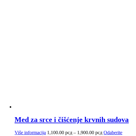
Med za srce i čišćenje krvnih sudova
Raspon
Više informacija
1,100.00
рсд
–
1,900.00
рсд
Odaberite