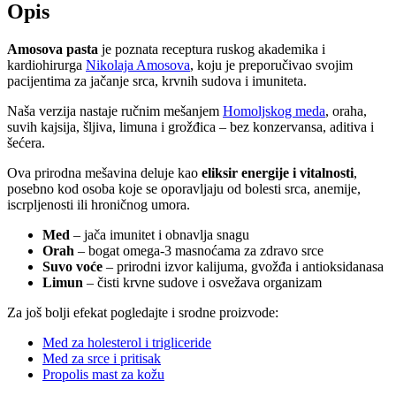
imunitet
Opis
količina
Amosova pasta
je poznata receptura ruskog akademika i
kardiohirurga
Nikolaja Amosova
, koju je preporučivao svojim
pacijentima za jačanje srca, krvnih sudova i imuniteta.
Naša verzija nastaje ručnim mešanjem
Homoljskog meda
, oraha,
suvih kajsija, šljiva, limuna i grožđica – bez konzervansa, aditiva i
šećera.
Ova prirodna mešavina deluje kao
eliksir energije i vitalnosti
,
posebno kod osoba koje se oporavljaju od bolesti srca, anemije,
iscrpljenosti ili hroničnog umora.
Med
– jača imunitet i obnavlja snagu
Orah
– bogat omega-3 masnoćama za zdravo srce
Suvo voće
– prirodni izvor kalijuma, gvožđa i antioksidanasa
Limun
– čisti krvne sudove i osvežava organizam
Za još bolji efekat pogledajte i srodne proizvode:
Med za holesterol i trigliceride
Med za srce i pritisak
Propolis mast za kožu