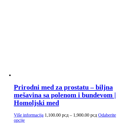
Prirodni med za prostatu – biljna
mešavina sa polenom i bundevom |
Homoljski med
Raspon
Više informacija
1,100.00
рсд
–
1,900.00
рсд
Odaberite
Ovaj
cena:
opcije
proizvod
od