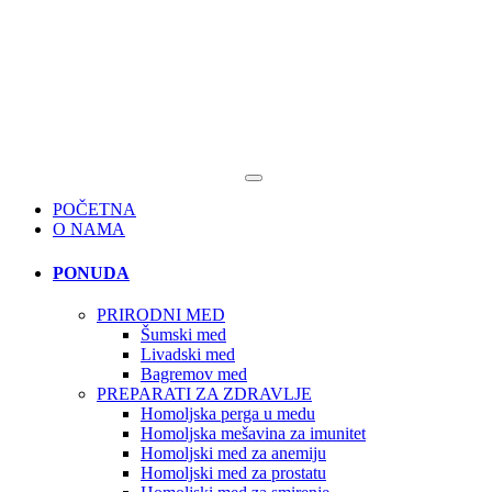
POČETNA
O NAMA
PONUDA
PRIRODNI MED
Šumski med
Livadski med
Bagremov med
PREPARATI ZA ZDRAVLJE
Homoljska perga u medu
Homoljska mešavina za imunitet
Homoljski med za anemiju
Homoljski med za prostatu