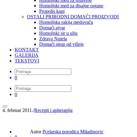
Homoljski med za smirenje
Homoljski med za disajne organe
Propolis kapi
OSTALI PRIRODNI DOMAĆI PROIZVODI
Homoljska rakija medovača
Domaći ajvar
Homoljski sir u ulju
Zdrava Nutela
Domaći sirup od višnje
KONTAKT
GALERIJA
TEKSTOVI
0
0
4. februar 2011.
/
Recepti i apiterapija
Autor
Pcelarska porodica Miladinovic