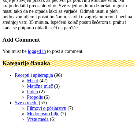
koje je stavljen prašak za pecivo, pa polovinu količine vina. Na
kraju dodati i preostalo vino. Sve zajedno dobro izmešati u gustu
masu tako da ne otpada lako sa varjače. Odmah usuti u pleh
podmazan uljem i posut brašnom, staviti u zagrejanu rernu i peći na
srednjoj vatri 35 minuta. Ispečeni kolač posuti šećerom u prahu i
kada se potpuno ohladi iseći na parčiće.
Add Comment
You must be
logged in
to post a comment.
Kategorije članaka
Recepti i apiterapija
(96)
M e d
(42)
Matična mleč
(3)
Polen
(2)
Propolis
(6)
Sve o medu
(55)
Filmovi o pčelarstvu
(7)
Medonosno bilje
(7)
Vrste meda
(6)