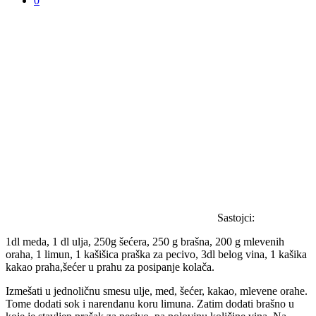
0
Sastojci:
1dl meda, 1 dl ulja, 250g šećera, 250 g brašna, 200 g mlevenih
oraha, 1 limun, 1 kašišica praška za pecivo, 3dl belog vina, 1 kašika
kakao praha,šećer u prahu za posipanje kolača.
Izmešati u jednoličnu smesu ulje, med, šećer, kakao, mlevene orahe.
Tome dodati sok i narendanu koru limuna. Zatim dodati brašno u