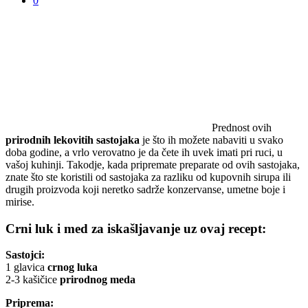
0
Prednost ovih
prirodnih lekovitih sastojaka
je što ih možete nabaviti u svako
doba godine, a vrlo verovatno je da čete ih uvek imati pri ruci, u
vašoj kuhinji. Takodje, kada pripremate preparate od ovih sastojaka,
znate što ste koristili od sastojaka za razliku od kupovnih sirupa ili
drugih proizvoda koji neretko sadrže konzervanse, umetne boje i
mirise.
Crni luk i med za iskašljavanje uz ovaj recept:
Sastojci:
1 glavica
crnog luka
2-3 kašičice
prirodnog meda
Priprema: