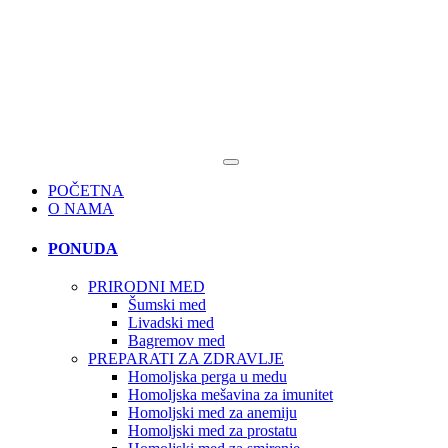
POČETNA
O NAMA
PONUDA
PRIRODNI MED
Šumski med
Livadski med
Bagremov med
PREPARATI ZA ZDRAVLJE
Homoljska perga u medu
Homoljska mešavina za imunitet
Homoljski med za anemiju
Homoljski med za prostatu