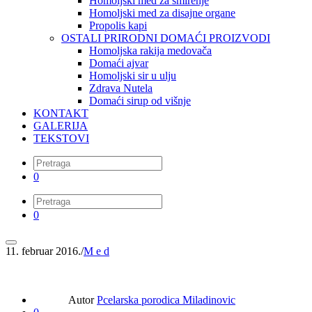
Homoljski med za smirenje
Homoljski med za disajne organe
Propolis kapi
OSTALI PRIRODNI DOMAĆI PROIZVODI
Homoljska rakija medovača
Domaći ajvar
Homoljski sir u ulju
Zdrava Nutela
Domaći sirup od višnje
KONTAKT
GALERIJA
TEKSTOVI
0
0
11. februar 2016.
/
M e d
Autor
Pcelarska porodica Miladinovic