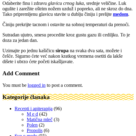
Odaberite finu i zdravu
glavicu crnog luka
, srednje veličine. Luk
ogulite i zarežite oštrim nožem uzduž i popreko, ali ne skroz do dna.
Tako pripremljenu glavicu stavite u dublju činiju i prelijte
medom
.
Činiju prekrijte tacnom i ostavite na sobnoj temperaturi da prenoći.
Sutradan ujutro, smesu procedite kroz gustu gazu ili cediljku. To je
doza za jedan dan.
Uzimajte po jednu kašičicu
sirupa
na svaka dva sata, možete i
češće. Sigurno ćete već nakon kratkog vremena osetiti da lakše
dišete i ubrzo ćete početi iskašljavate.
Add Comment
You must be
logged in
to post a comment.
Kategorije članaka
Recepti i apiterapija
(96)
M e d
(42)
Matična mleč
(3)
Polen
(2)
Propolis
(6)
Sve o medu
(55)