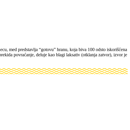
cu, med predstavlja “gotovu” hranu, koja biva 100 odsto iskorišćena
kida povraćanje, deluje kao blagi laksativ (otklanja zatvor), izvor je