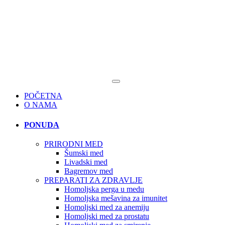
POČETNA
O NAMA
PONUDA
PRIRODNI MED
Šumski med
Livadski med
Bagremov med
PREPARATI ZA ZDRAVLJE
Homoljska perga u medu
Homoljska mešavina za imunitet
Homoljski med za anemiju
Homoljski med za prostatu