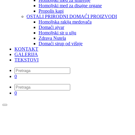
Homoljski med za smirenje
Homoljski med za disajne organe
Propolis kapi
OSTALI PRIRODNI DOMAĆI PROIZVODI
Homoljska rakija medovača
Domaći ajvar
Homoljski sir u ulju
Zdrava Nutela
Domaći sirup od višnje
KONTAKT
GALERIJA
TEKSTOVI
0
0