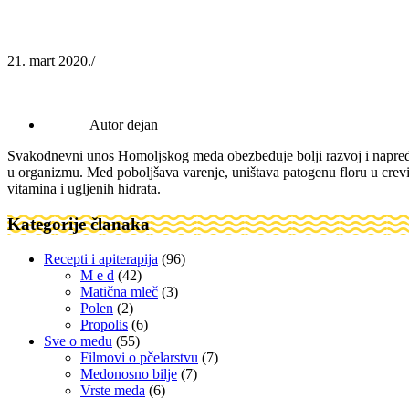
21. mart 2020.
/
Autor dejan
Svakodnevni unos Homoljskog meda obezbeđuje bolji razvoj i napredak
u organizmu. Med poboljšava varenje, uništava patogenu floru u crevima
vitamina i ugljenih hidrata.
Kategorije članaka
Recepti i apiterapija
(96)
M e d
(42)
Matična mleč
(3)
Polen
(2)
Propolis
(6)
Sve o medu
(55)
Filmovi o pčelarstvu
(7)
Medonosno bilje
(7)
Vrste meda
(6)