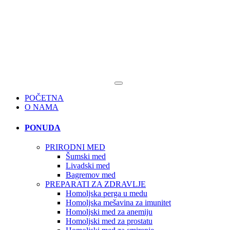
POČETNA
O NAMA
PONUDA
PRIRODNI MED
Šumski med
Livadski med
Bagremov med
PREPARATI ZA ZDRAVLJE
Homoljska perga u medu
Homoljska mešavina za imunitet
Homoljski med za anemiju
Homoljski med za prostatu