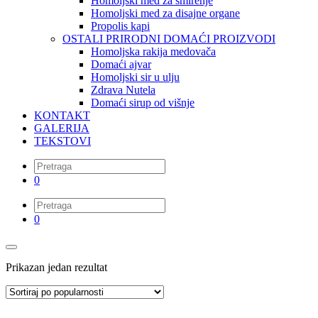
Homoljski med za smirenje
Homoljski med za disajne organe
Propolis kapi
OSTALI PRIRODNI DOMAĆI PROIZVODI
Homoljska rakija medovača
Domaći ajvar
Homoljski sir u ulju
Zdrava Nutela
Domaći sirup od višnje
KONTAKT
GALERIJA
TEKSTOVI
0
0
Prikazan jedan rezultat