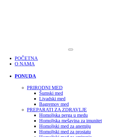
POČETNA
O NAMA
PONUDA
PRIRODNI MED
Šumski med
Livadski med
Bagremov med
PREPARATI ZA ZDRAVLJE
Homoljska perga u medu
Homoljska mešavina za imunitet
Homoljski med za anemiju
Homoljski med za prostatu