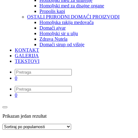
Homoljski med za smirenje
Homoljski med za disajne organe
Propolis kapi
OSTALI PRIRODNI DOMAĆI PROIZVODI
Homoljska rakija medovača
Domaći ajvar
Homoljski sir u ulju
Zdrava Nutela
Domaći sirup od višnje
KONTAKT
GALERIJA
TEKSTOVI
0
0
Prikazan jedan rezultat