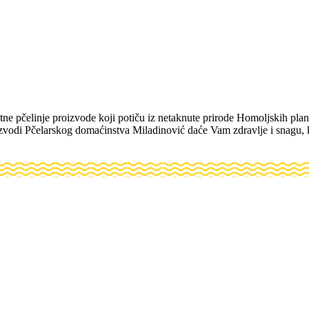
tne pčelinje proizvode koji potiču iz netaknute prirode Homoljskih pl
oizvodi Pčelarskog domaćinstva Miladinović daće Vam zdravlje i snagu, 