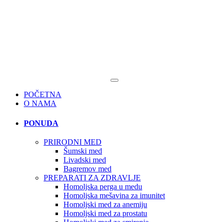
POČETNA
O NAMA
PONUDA
PRIRODNI MED
Šumski med
Livadski med
Bagremov med
PREPARATI ZA ZDRAVLJE
Homoljska perga u medu
Homoljska mešavina za imunitet
Homoljski med za anemiju
Homoljski med za prostatu