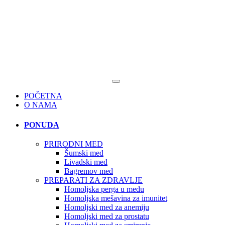
POČETNA
O NAMA
PONUDA
PRIRODNI MED
Šumski med
Livadski med
Bagremov med
PREPARATI ZA ZDRAVLJE
Homoljska perga u medu
Homoljska mešavina za imunitet
Homoljski med za anemiju
Homoljski med za prostatu