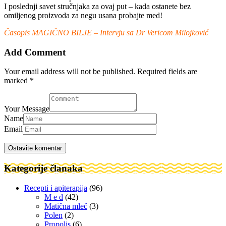
I poslednji savet stručnjaka za ovaj put – kada ostanete bez
omiljenog proizvoda za negu usana probajte med!
Časopis MAGIČNO BILJE – Intervju sa Dr Vericom Milojković
Add Comment
Your email address will not be published. Required fields are
marked *
Your Message
Name
Email
Kategorije članaka
Recepti i apiterapija
(96)
M e d
(42)
Matična mleč
(3)
Polen
(2)
Propolis
(6)