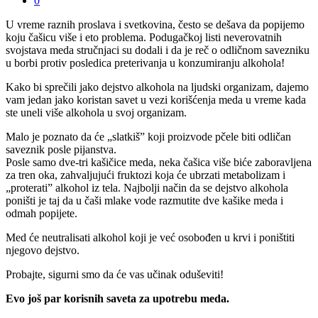
0
U vreme raznih proslava i svetkovina, često se dešava da popijemo
koju čašicu više i eto problema. Podugačkoj listi neverovatnih
svojstava meda stručnjaci su dodali i da je reč o odličnom savezniku
u borbi protiv posledica preterivanja u konzumiranju alkohola!
Kako bi sprečili jako dejstvo alkohola na ljudski organizam, dajemo
vam jedan jako koristan savet u vezi korišćenja meda u vreme kada
ste uneli više alkohola u svoj organizam.
Malo je poznato da će „slatkiš” koji proizvode pčele biti odličan
saveznik posle pijanstva.
Posle samo dve-tri kašičice meda, neka čašica više biće zaboravljena
za tren oka, zahvaljujući fruktozi koja će ubrzati metabolizam i
„proterati” alkohol iz tela. Najbolji način da se dejstvo alkohola
poništi je taj da u čaši mlake vode razmutite dve kašike meda i
odmah popijete.
Med će neutralisati alkohol koji je već osobođen u krvi i poništiti
njegovo dejstvo.
Probajte, sigurni smo da će vas učinak oduševiti!
Evo još par korisnih saveta za upotrebu meda.