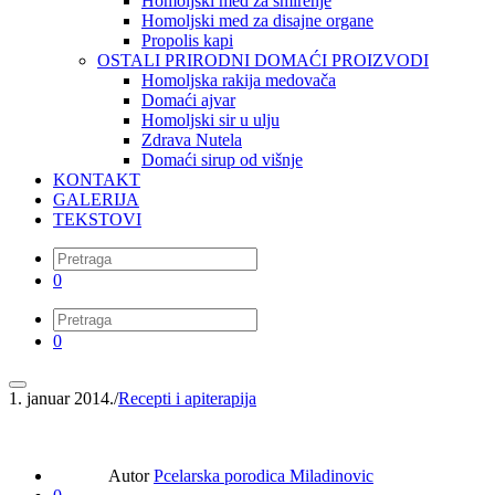
Homoljski med za smirenje
Homoljski med za disajne organe
Propolis kapi
OSTALI PRIRODNI DOMAĆI PROIZVODI
Homoljska rakija medovača
Domaći ajvar
Homoljski sir u ulju
Zdrava Nutela
Domaći sirup od višnje
KONTAKT
GALERIJA
TEKSTOVI
0
0
1. januar 2014.
/
Recepti i apiterapija
Autor
Pcelarska porodica Miladinovic