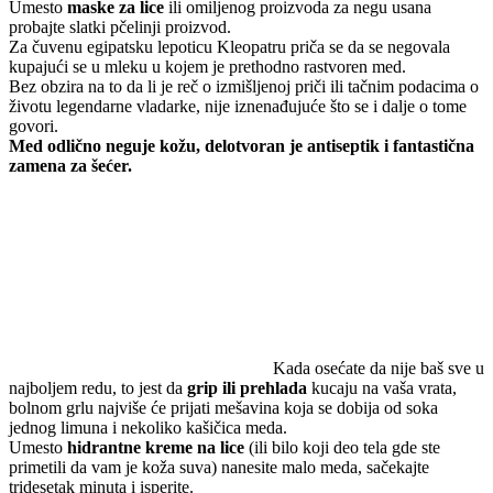
Umesto
maske za lice
ili omiljenog proizvoda za negu usana
probajte slatki pčelinji proizvod.
Za čuvenu egipatsku lepoticu Kleopatru priča se da se negovala
kupajući se u mleku u kojem je prethodno rastvoren med.
Bez obzira na to da li je reč o izmišljenoj priči ili tačnim podacima o
životu legendarne vladarke, nije iznenađujuće što se i dalje o tome
govori.
Med odlično neguje kožu, delotvoran je antiseptik i fantastična
zamena za šećer.
Kada osećate da nije baš sve u
najboljem redu, to jest da
grip ili prehlada
kucaju na vaša vrata,
bolnom grlu najviše će prijati mešavina koja se dobija od soka
jednog limuna i nekoliko kašičica meda.
Umesto
hidrantne kreme na lice
(ili bilo koji deo tela gde ste
primetili da vam je koža suva) nanesite malo meda, sačekajte
tridesetak minuta i isperite.