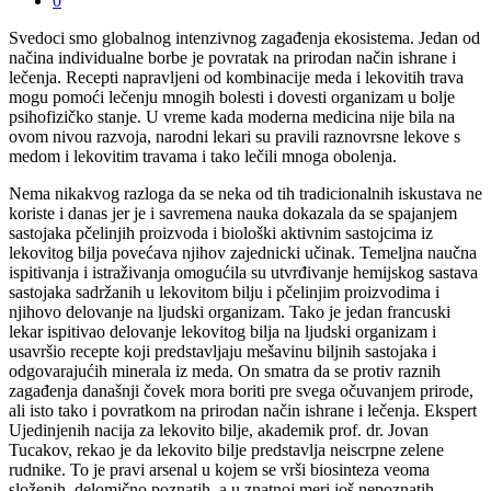
0
Svedoci smo globalnog intenzivnog zagađenja ekosistema. Jedan od
načina individualne borbe je povratak na prirodan način ishrane i
lečenja. Recepti napravljeni od kombinacije meda i lekovitih trava
mogu pomoći lečenju mnogih bolesti i dovesti organizam u bolje
psihofizičko stanje. U vreme kada moderna medicina nije bila na
ovom nivou razvoja, narodni lekari su pravili raznovrsne lekove s
medom i lekovitim travama i tako lečili mnoga obolenja.
Nema nikakvog razloga da se neka od tih tradicionalnih iskustava ne
koriste i danas jer je i savremena nauka dokazala da se spajanjem
sastojaka pčelinjih proizvoda i biološki aktivnim sastojcima iz
lekovitog bilja povećava njihov zajednicki učinak. Temeljna naučna
ispitivanja i istraživanja omogućila su utvrđivanje hemijskog sastava
sastojaka sadržanih u lekovitom bilju i pčelinjim proizvodima i
njihovo delovanje na ljudski organizam. Tako je jedan francuski
lekar ispitivao delovanje lekovitog bilja na ljudski organizam i
usavršio recepte koji predstavljaju mešavinu biljnih sastojaka i
odgovarajućih minerala iz meda. On smatra da se protiv raznih
zagađenja današnji čovek mora boriti pre svega očuvanjem prirode,
ali isto tako i povratkom na prirodan način ishrane i lečenja. Ekspert
Ujedinjenih nacija za lekovito bilje, akademik prof. dr. Jovan
Tucakov, rekao je da lekovito bilje predstavlja neiscrpne zelene
rudnike. To je pravi arsenal u kojem se vrši biosinteza veoma
složenih, delomično poznatih, a u znatnoj meri još nepoznatih