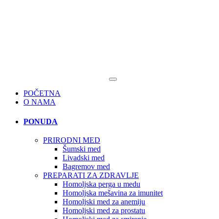
POČETNA
O NAMA
PONUDA
PRIRODNI MED
Šumski med
Livadski med
Bagremov med
PREPARATI ZA ZDRAVLJE
Homoljska perga u medu
Homoljska mešavina za imunitet
Homoljski med za anemiju
Homoljski med za prostatu