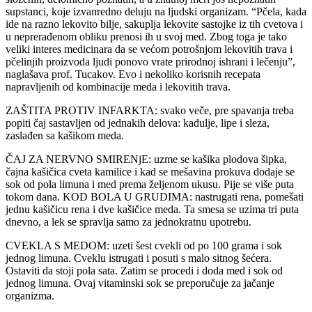
supstanci, koje izvanredno deluju na ljudski organizam. “Pčela, kada
ide na razno lekovito bilje, sakuplja lekovite sastojke iz tih cvetova i
u neprerađenom obliku prenosi ih u svoj med. Zbog toga je tako
veliki interes medicinara da se većom potrošnjom lekovitih trava i
pčelinjih proizvoda ljudi ponovo vrate prirodnoj ishrani i lečenju”,
naglašava prof. Tucakov. Evo i nekoliko korisnih recepata
napravljenih od kombinacije meda i lekovitih trava.
ZAŠTITA PROTIV INFARKTA: svako veče, pre spavanja treba
popiti čaj sastavljen od jednakih delova: kadulje, lipe i sleza,
zaslađen sa kašikom meda.
ČAJ ZA NERVNO SMIRENjE: uzme se kašika plodova šipka,
čajna kašičica cveta kamilice i kad se mešavina prokuva dodaje se
sok od pola limuna i med prema željenom ukusu. Pije se više puta
tokom dana. KOD BOLA U GRUDIMA: nastrugati rena, pomešati
jednu kašičicu rena i dve kašičice meda. Ta smesa se uzima tri puta
dnevno, a lek se spravlja samo za jednokratnu upotrebu.
CVEKLA S MEDOM: uzeti šest cvekli od po 100 grama i sok
jednog limuna. Cveklu istrugati i posuti s malo sitnog šećera.
Ostaviti da stoji pola sata. Zatim se procedi i doda med i sok od
jednog limuna. Ovaj vitaminski sok se preporučuje za jačanje
organizma.