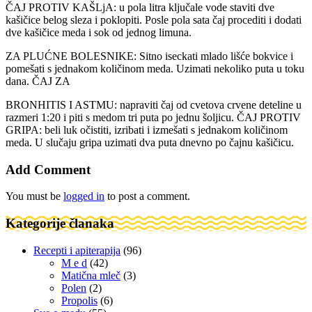
ČAJ PROTIV KAŠLjA: u pola litra ključale vode staviti dve
kašičice belog sleza i poklopiti. Posle pola sata čaj procediti i dodati
dve kašičice meda i sok od jednog limuna.
ZA PLUĆNE BOLESNIKE: Sitno iseckati mlado lišće bokvice i
pomešati s jednakom količinom meda. Uzimati nekoliko puta u toku
dana. ČAJ ZA
BRONHITIS I ASTMU: napraviti čaj od cvetova crvene deteline u
razmeri 1:20 i piti s medom tri puta po jednu šoljicu. ČAJ PROTIV
GRIPA: beli luk očistiti, izribati i izmešati s jednakom količinom
meda. U slučaju gripa uzimati dva puta dnevno po čajnu kašičicu.
Add Comment
You must be
logged in
to post a comment.
Kategorije članaka
Recepti i apiterapija
(96)
M e d
(42)
Matična mleč
(3)
Polen
(2)
Propolis
(6)