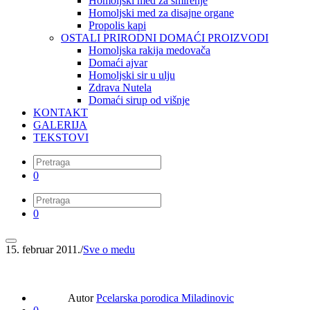
Homoljski med za smirenje
Homoljski med za disajne organe
Propolis kapi
OSTALI PRIRODNI DOMAĆI PROIZVODI
Homoljska rakija medovača
Domaći ajvar
Homoljski sir u ulju
Zdrava Nutela
Domaći sirup od višnje
KONTAKT
GALERIJA
TEKSTOVI
0
0
15. februar 2011.
/
Sve o medu
Autor
Pcelarska porodica Miladinovic